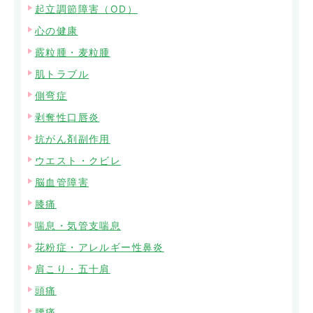
起立調節障害（OD）
心の健康
霰粒腫・麦粒腫
肌トラブル
側弯症
剥奪性口唇炎
抗がん剤副作用
ウエスト・クビレ
脳血管障害
膝痛
喘息・気管支喘息
花粉症・アレルギー性鼻炎
肩こり・五十肩
頭痛
腰痛