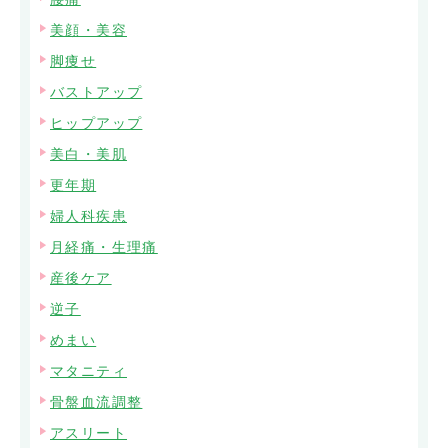
美顔・美容
脚痩せ
バストアップ
ヒップアップ
美白・美肌
更年期
婦人科疾患
月経痛・生理痛
産後ケア
逆子
めまい
マタニティ
骨盤血流調整
アスリート