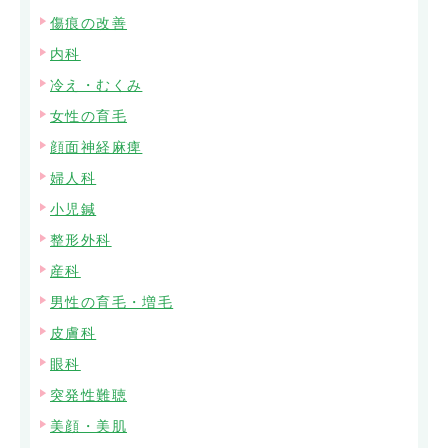
傷痕の改善
内科
冷え・むくみ
女性の育毛
顔面神経麻痺
婦人科
小児鍼
整形外科
産科
男性の育毛・増毛
皮膚科
眼科
突発性難聴
美顔・美肌