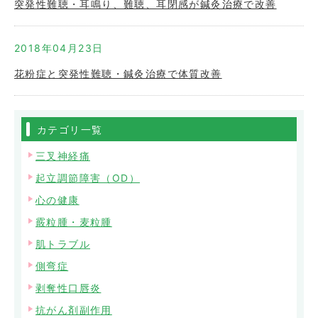
突発性難聴・耳鳴り、難聴、耳閉感が鍼灸治療で改善
2018年04月23日
花粉症と突発性難聴・鍼灸治療で体質改善
カテゴリ一覧
三叉神経痛
起立調節障害（OD）
心の健康
霰粒腫・麦粒腫
肌トラブル
側弯症
剥奪性口唇炎
抗がん剤副作用