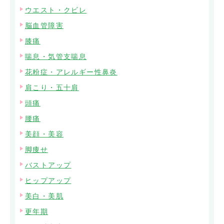
ウエスト・クビレ
脳血管障害
膝痛
喘息・気管支喘息
花粉症・アレルギー性鼻炎
肩こり・五十肩
頭痛
腰痛
美顔・美容
脚痩せ
バストアップ
ヒップアップ
美白・美肌
更年期