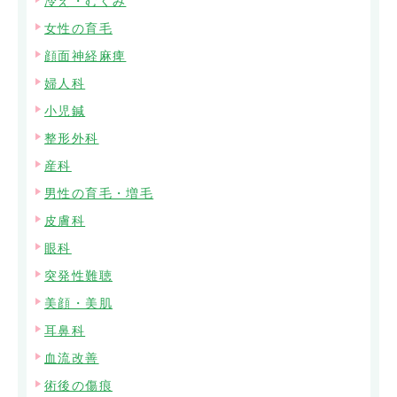
冷え・むくみ
女性の育毛
顔面神経麻痺
婦人科
小児鍼
整形外科
産科
男性の育毛・増毛
皮膚科
眼科
突発性難聴
美顔・美肌
耳鼻科
血流改善
術後の傷痕