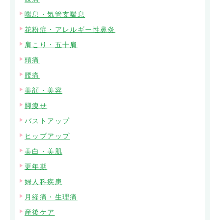
喘息・気管支喘息
花粉症・アレルギー性鼻炎
肩こり・五十肩
頭痛
腰痛
美顔・美容
脚痩せ
バストアップ
ヒップアップ
美白・美肌
更年期
婦人科疾患
月経痛・生理痛
産後ケア