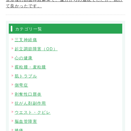
て良かったです。
カテゴリ一覧
三叉神経痛
起立調節障害（OD）
心の健康
霰粒腫・麦粒腫
肌トラブル
側弯症
剥奪性口唇炎
抗がん剤副作用
ウエスト・クビレ
脳血管障害
膝痛