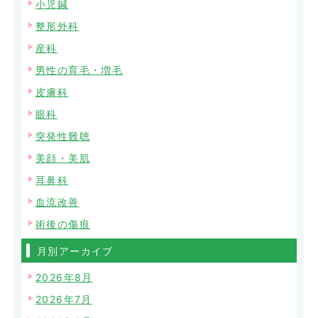
小児鍼
整形外科
産科
男性の育毛・増毛
皮膚科
眼科
突発性難聴
美顔・美肌
耳鼻科
血流改善
術後の傷痕
月別アーカイブ
2026年8月
2026年7月