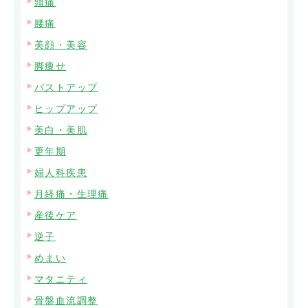
頭痛
腰痛
美顔・美容
脚痩せ
バストアップ
ヒップアップ
美白・美肌
更年期
婦人科疾患
月経痛・生理痛
産後ケア
逆子
めまい
マタニティ
骨盤血流調整