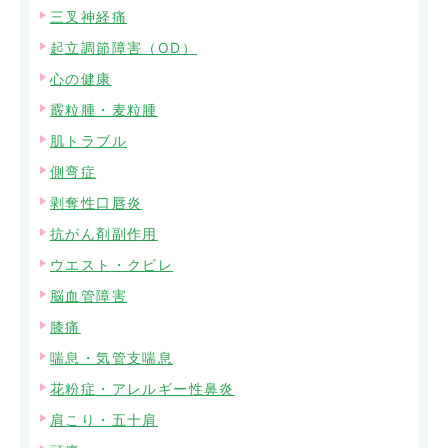
三叉神経痛
起立調節障害（OD）
心の健康
霰粒腫・麦粒腫
肌トラブル
側弯症
剥奪性口唇炎
抗がん剤副作用
ウエスト・クビレ
脳血管障害
膝痛
喘息・気管支喘息
花粉症・アレルギー性鼻炎
肩こり・五十肩