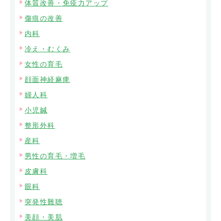
体質改善・免疫力アップ
傷痕の改善
内科
冷え・むくみ
女性の育毛
顔面神経麻痺
婦人科
小児鍼
整形外科
産科
男性の育毛・増毛
皮膚科
眼科
突発性難聴
美顔・美肌