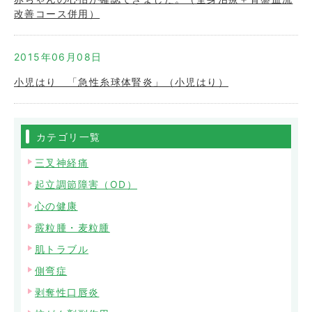
改善コース併用）
2015年06月08日
小児はり 「急性糸球体腎炎」（小児はり）
カテゴリ一覧
三叉神経痛
起立調節障害（OD）
心の健康
霰粒腫・麦粒腫
肌トラブル
側弯症
剥奪性口唇炎