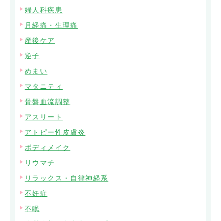
婦人科疾患
月経痛・生理痛
産後ケア
逆子
めまい
マタニティ
骨盤血流調整
アスリート
アトピー性皮膚炎
ボディメイク
リウマチ
リラックス・自律神経系
不妊症
不眠