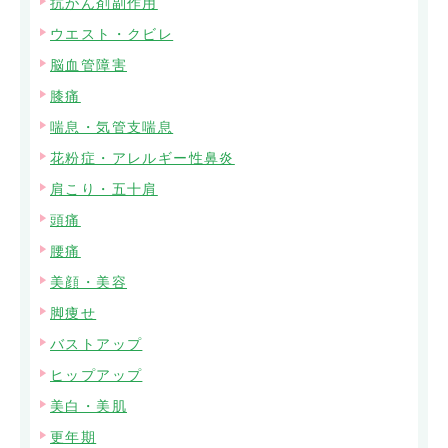
抗がん剤副作用
ウエスト・クビレ
脳血管障害
膝痛
喘息・気管支喘息
花粉症・アレルギー性鼻炎
肩こり・五十肩
頭痛
腰痛
美顔・美容
脚痩せ
バストアップ
ヒップアップ
美白・美肌
更年期