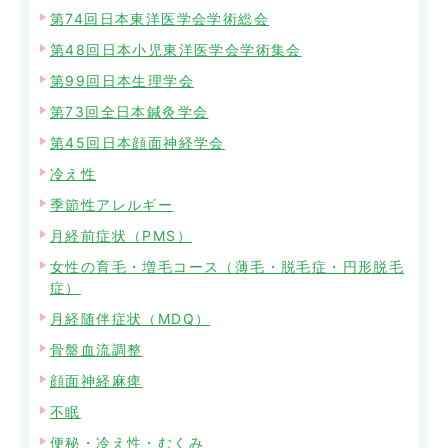
第74回日本東洋医学会学術総会
第48回日本小児東洋医学会学術集会
第99回日本生理学会
第73回全日本鍼灸学会
第45回日本顔面神経学会
冷え性
季節性アレルギー
月経前症状（PMS）
女性の育毛・増毛コース（薄毛・脱毛症・円形脱毛
症）
月経随伴症状（MDQ）
骨盤血流調整
顔面神経麻痺
不眠
便秘・冷え性・むくみ