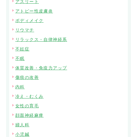
アスリート
アトピー性皮膚炎
ボディメイク
リウマチ
リラックス・自律神経系
不妊症
不眠
体質改善・免疫力アップ
傷痕の改善
内科
冷え・むくみ
女性の育毛
顔面神経麻痺
婦人科
小児鍼