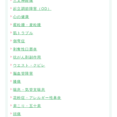
三叉神経痛
起立調節障害（OD）
心の健康
霰粒腫・麦粒腫
肌トラブル
側弯症
剥奪性口唇炎
抗がん剤副作用
ウエスト・クビレ
脳血管障害
膝痛
喘息・気管支喘息
花粉症・アレルギー性鼻炎
肩こり・五十肩
頭痛