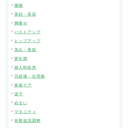
腰痛
美顔・美容
脚痩せ
バストアップ
ヒップアップ
美白・美肌
更年期
婦人科疾患
月経痛・生理痛
産後ケア
逆子
めまい
マタニティ
骨盤血流調整